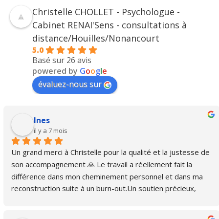
Christelle CHOLLET - Psychologue -
Cabinet RENAI'Sens - consultations à
distance/Houilles/Nonancourt
5.0
Basé sur 26 avis
powered by
G
o
o
g
l
e
évaluez-nous sur
Ines
il y a 7 mois
Un grand merci à Christelle pour la qualité et la justesse de 
son accompagnement 🙏 Le travail a réellement fait la 
différence dans mon cheminement personnel et dans ma 
reconstruction suite à un burn-out.Un soutien précieux, 
bienveillant et essentiel. Je ne peux que vous la 
recommander.