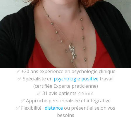
✅ +20 ans expérience en psychologie clinique
✅ Spécialiste en
psychologie positive
travail
(certifiée Experte praticienne)
✅ 31 avis patients ⭐⭐⭐⭐⭐
✅ Approche personnalisée et intégrative
✅ Flexibilité :
distance
ou présentiel selon vos
besoins