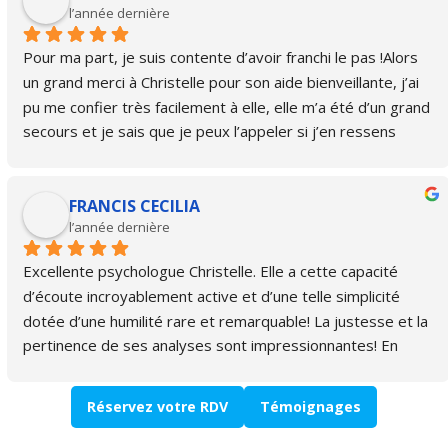
l’année dernière
Pour ma part, je suis contente d’avoir franchi le pas !Alors 
un grand merci à Christelle pour son aide bienveillante, j’ai 
pu me confier très facilement à elle, elle m’a été d’un grand 
secours et je sais que je peux l’appeler si j’en ressens 
encore le besoin, c’est rassurant.Et en effet je pense qu’on 
devrait tous en profiter, car qui ne traine pas de casseroles 
FRANCIS CECILIA
? même petites 🙏
l’année dernière
Excellente psychologue Christelle. Elle a cette capacité 
d’écoute incroyablement active et d’une telle simplicité 
dotée d’une humilité rare et remarquable! La justesse et la 
pertinence de ses analyses sont impressionnantes! En 
deux semaines de consultation, elle a cerné la 
problématique avec une telle facilité et si naturellement, là 
Réservez votre RDV
Témoignages
où d’autres ont pris des mois. C’est tout simplement de 
très haut niveau. C’est top ! 👌👌👌Merci 🙏