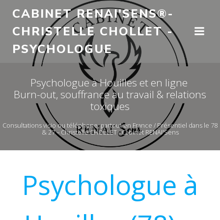
Aller
CABINET RENAI'SENS®-
au
CHRISTELLE CHOLLET -
contenu
PSYCHOLOGUE
Psychologue à Houilles et en ligne
Burn-out, souffrance au travail & relations
toxiques
Consultations visio ou téléphone, partout en France / Présentiel dans le 78
& 27 – Christelle CHOLLET - Cabinet RENAI'Sens
Psychologue à