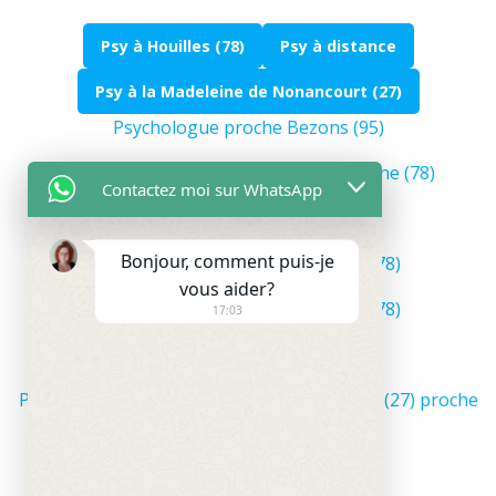
Psy à Houilles (78)
Psy à distance
Psy à la Madeleine de Nonancourt (27)
Psychologue proche Bezons (95)
Psychologue proche Carrières-sur-Seine (78)
Contactez moi sur WhatsApp
Psychologie proche Chatou (78)
Bonjour, comment puis-je
Psychologue proche Montesson (78)
vous aider?
Psychologue proche Sartrouville (78)
17:03
Psychologue dans l’Eure (27)
Psychologue à la Madeleine de Nonancourt (27) proche
Dreux (28)