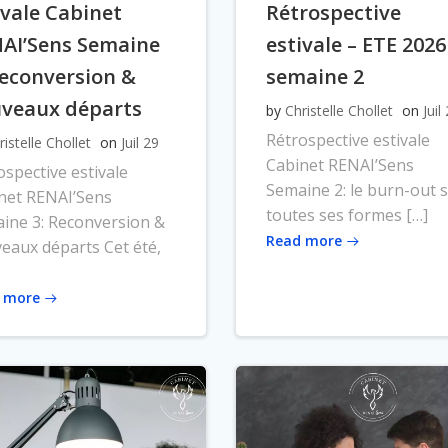
ivale Cabinet
Rétrospective
AI’Sens Semaine
estivale – ETE 2026
Reconversion &
semaine 2
veaux départs
by
Christelle Chollet
on
Juil
Rétrospective estivale
ristelle Chollet
on
Juil 29
Cabinet RENAI’Sens
ospective estivale
Semaine 2: le burn-out 
net RENAI’Sens
toutes ses formes […]
ine 3: Reconversion &
Read more
eaux départs Cet été,
 more