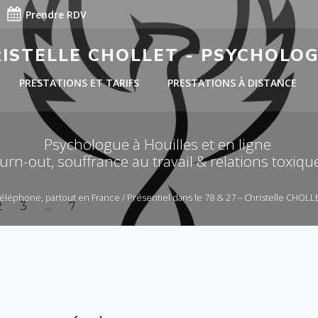
Prendre RDV
RISTELLE CHOLLET - PSYCHOLO
PRESTATIONS ET TARIFS
PRESTATIONS À DISTANCE
Psychologue à Houilles et en ligne
urn-out, souffrance au travail & relations toxiqu
téléphone, partout en France / Présentiel dans le 78 & 27 – Christelle CHOL
Page
Page
Page
e
2
3
…
7