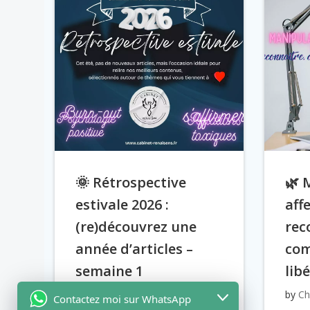
🌞 Rétrospective
🌿 
estivale 2026 :
affe
(re)découvrez une
rec
année d’articles –
com
semaine 1
lib
by
Christelle Chollet
on
Juil 15
by
Ch
Contactez moi sur WhatsApp