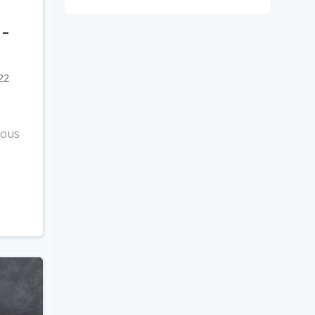
 –
 22
sous