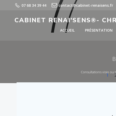
Aller
07 68 34 39 44
contact@cabinet-renaisens.fr
au
contenu
CABINET RENAI'SENS®- CH
ACCUEIL
PRÉSENTATION
B
Consultations visio ou 
Posts
Pag
1
navigation