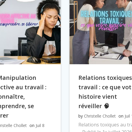
Manipulation
Relations toxique
ctive au travail :
travail : ce que vo
onnaître,
histoire vient
prendre, se
réveiller 🧠
érer
by
Christelle Chollet
on
Juil
Relations toxiques au tr
ristelle Chollet
on
Juil 8