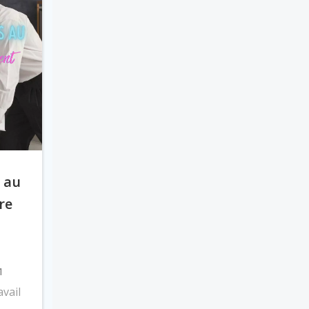
s au
tre
 1
avail