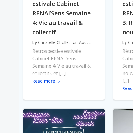
estivale Cabinet
est
RENAI’Sens Semaine
REN
4: Vie au travail &
3: 
collectif
nou
by
Christelle Chollet
on
Août 5
by
Ch
Rétrospective estivale
Rétr
Cabinet RENAI’Sens
Cabi
Semaine 4: Vie au travail &
Sema
collectif Cet […]
nouv
[…]
Read more
Read