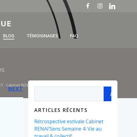
GUE
BLOG
TÉMOIGNAGES
FAQ
es
LET - Cabinet RENAI'Sens
Posts
NEXT
Rechercher
navigation
ARTICLES RÉCENTS
Rétrospective estivale Cabinet
RENAI’Sens Semaine 4: Vie au
travail & collectif