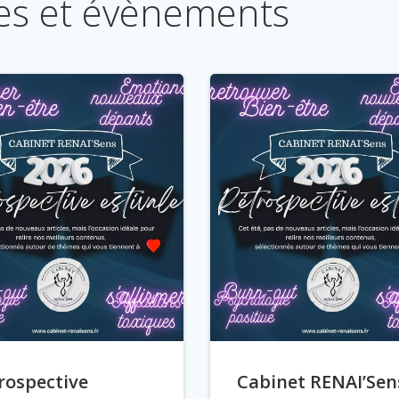
les et évènements
rospective
Cabinet RENAI’Sen