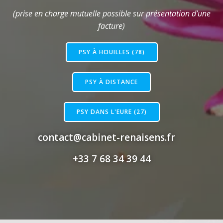
(prise en charge mutuelle possible sur présentation d’une
facture)
PSY À HOUILLES (78)
PSY À DISTANCE
PSY DANS L'EURE (27)
contact@cabinet-renaisens.fr
+33 7 68 34 39 44