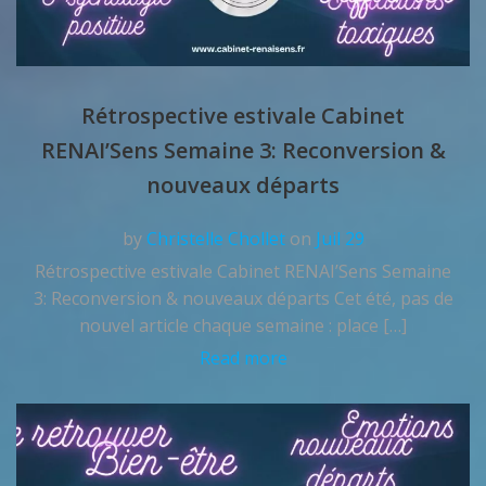
Rétrospective estivale Cabinet
RENAI’Sens Semaine 3: Reconversion &
nouveaux départs
by
Christelle Chollet
on
Juil 29
Rétrospective estivale Cabinet RENAI’Sens Semaine
3: Reconversion & nouveaux départs Cet été, pas de
nouvel article chaque semaine : place […]
Read more