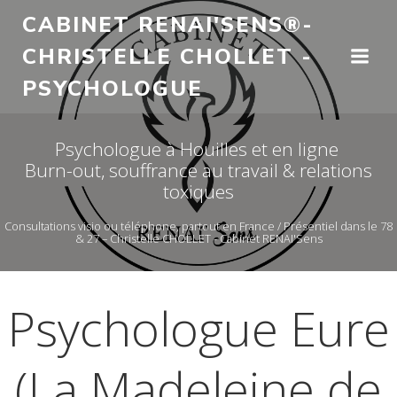
Aller
CABINET RENAI'SENS®-
au
CHRISTELLE CHOLLET -
contenu
PSYCHOLOGUE
Psychologue à Houilles et en ligne
Burn-out, souffrance au travail & relations
toxiques
Consultations visio ou téléphone, partout en France / Présentiel dans le 78
& 27 – Christelle CHOLLET - Cabinet RENAI'Sens
Psychologue Eure
(La Madeleine de