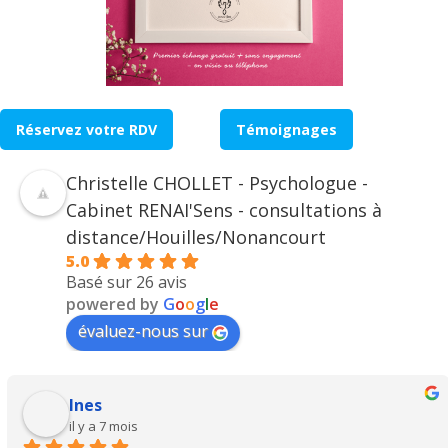
Réservez votre RDV
Témoignages
Christelle CHOLLET - Psychologue -
Cabinet RENAI'Sens - consultations à
distance/Houilles/Nonancourt
5.0
Basé sur 26 avis
powered by
G
o
o
g
l
e
évaluez-nous sur
Ines
il y a 7 mois