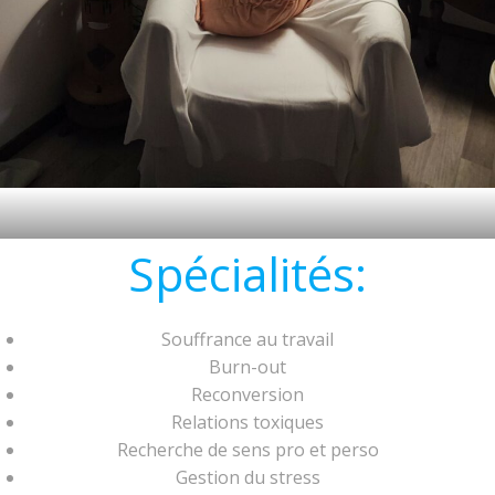
Spécialités:
Souffrance au travail
Burn-out
Reconversion
Relations toxiques
Recherche de sens pro et perso
Gestion du stress