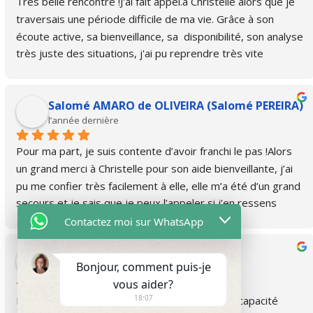
Très belle rencontre !J'ai fait appel.à Christelle alors que je 
traversais une période difficile de ma vie. Grâce à son 
écoute active, sa bienveillance, sa  disponibilité, son analyse 
très juste des situations, j'ai pu reprendre très vite 
confiance en moi et rebondir très rapidement.Je ne peux 
que la recommander!
Salomé AMARO de OLIVEIRA (Salomé PEREIRA)
l’année dernière
Pour ma part, je suis contente d’avoir franchi le pas !Alors 
un grand merci à Christelle pour son aide bienveillante, j’ai 
pu me confier très facilement à elle, elle m’a été d’un grand 
secours et je sais que je peux l’appeler si j’en ressens 
encore le besoin, c’est rassurant.Et en effet je pense qu’on 
Contactez moi sur WhatsApp
devrait tous en profiter, car qui ne traine pas de casseroles 
FRANCIS CECILIA
? même petites 🙏
Bonjour, comment puis-je
l’année dernière
vous aider?
18:07
Excellente psychologue Christelle. Elle a cette capacité 