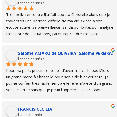
l’année dernière
Très belle rencontre !J'ai fait appel.à Christelle alors que je 
traversais une période difficile de ma vie. Grâce à son 
écoute active, sa bienveillance, sa  disponibilité, son analyse 
très juste des situations, j'ai pu reprendre très vite 
confiance en moi et rebondir très rapidement.Je ne peux 
que la recommander!
Salomé AMARO de OLIVEIRA (Salomé PEREIRA)
l’année dernière
Pour ma part, je suis contente d’avoir franchi le pas !Alors 
un grand merci à Christelle pour son aide bienveillante, j’ai 
pu me confier très facilement à elle, elle m’a été d’un grand 
secours et je sais que je peux l’appeler si j’en ressens 
encore le besoin, c’est rassurant.Et en effet je pense qu’on 
devrait tous en profiter, car qui ne traine pas de casseroles 
FRANCIS CECILIA
? même petites 🙏
l’année dernière