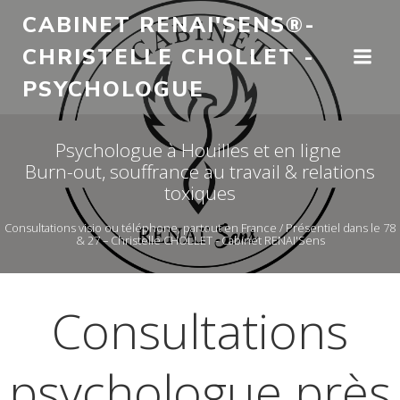
Aller
CABINET RENAI'SENS®-
au
CHRISTELLE CHOLLET -
contenu
PSYCHOLOGUE
Psychologue à Houilles et en ligne
Burn-out, souffrance au travail & relations
toxiques
Consultations visio ou téléphone, partout en France / Présentiel dans le 78
& 27 – Christelle CHOLLET - Cabinet RENAI'Sens
Consultations
psychologue près