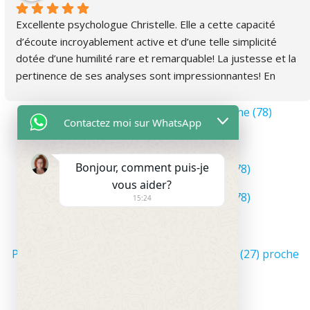
Excellente psychologue Christelle. Elle a cette capacité 
d’écoute incroyablement active et d’une telle simplicité 
dotée d’une humilité rare et remarquable! La justesse et la 
pertinence de ses analyses sont impressionnantes! En 
deux semaines de consultation, elle a cerné la 
problématique avec une telle facilité et si naturellement, là 
Psychologue proche Carrières-sur-Seine (78)
Contactez moi sur WhatsApp
où d’autres ont pris des mois. C’est tout simplement de 
Psychologie proche Chatou (78)
très haut niveau. C’est top ! 👌👌👌Merci 🙏
Bonjour, comment puis-je
Psychologue proche Montesson (78)
vous aider?
Psychologue proche Sartrouville (78)
15:24
Psychologue dans l’Eure (27)
Psychologue à la Madeleine de Nonancourt (27) proche
Dreux (28)