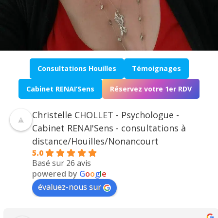
Consultations Houilles
Témoignages
Cabinet RENAI’Sens
Réservez votre 1er RDV
Christelle CHOLLET - Psychologue -
Cabinet RENAI'Sens - consultations à
distance/Houilles/Nonancourt
5.0
Basé sur 26 avis
powered by
G
o
o
g
l
e
évaluez-nous sur