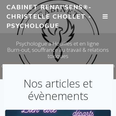
Aller
CABINET RENAI'SENS®-
au
CHRISTELLE CHOLLET -
contenu
PSYCHOLOGUE
Psychologue à Houilles et en ligne
Burn-out, souffrance au travail & relations
toxiques
Consultations visio ou téléphone, partout en France / Présentiel dans le 78
& 27 – Christelle CHOLLET - Cabinet RENAI'Sens
Nos articles et
évènements