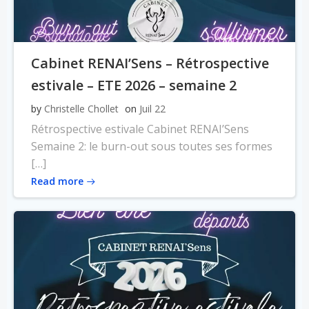
Cabinet RENAI’Sens – Rétrospective
estivale – ETE 2026 – semaine 2
by
Christelle Chollet
on
Juil 22
Rétrospective estivale Cabinet RENAI’Sens
Semaine 2: le burn-out sous toutes ses formes
[…]
Read more