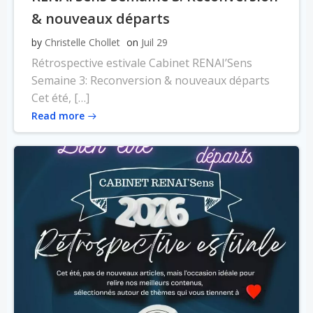
& nouveaux départs
by
Christelle Chollet
on
Juil 29
Rétrospective estivale Cabinet RENAI’Sens
Semaine 3: Reconversion & nouveaux départs
Cet été, […]
Read more