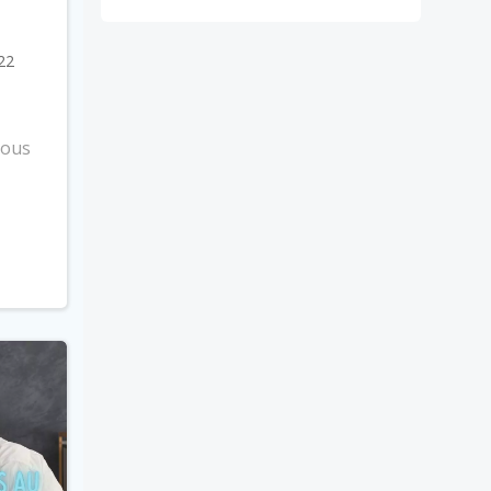
 22
sous