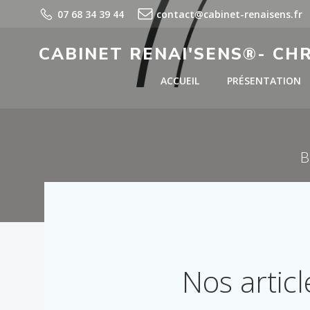
Aller
07 68 34 39 44
contact@cabinet-renaisens.fr
au
contenu
CABINET RENAI'SENS®- CH
ACCUEIL
PRÉSENTATION
B
Consultations visio ou 
Nos artic