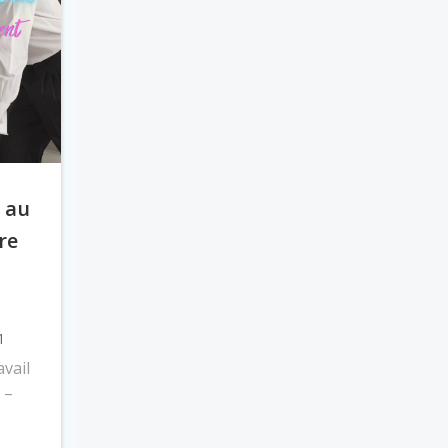
s au
tre
 1
avail
6 –