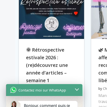
🌞 Rétrospective
🌿 
estivale 2026 :
affe
(re)découvrez une
rec
année d’articles –
com
semaine 1
lib
by
Christelle Chollet
on
Juil 15
by
Ch
Contactez moi sur WhatsApp
Cabinet RENAI’Sens –
Mani
Rétrospective estivale – ETE
trava
Bonjour, comment puis-je