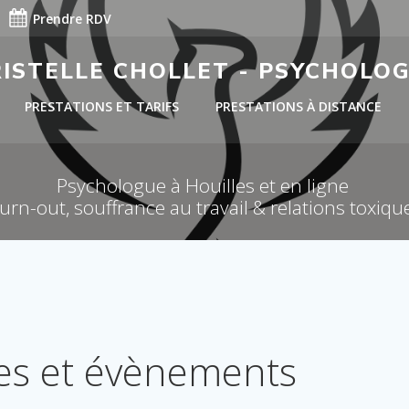
Prendre RDV
RISTELLE CHOLLET - PSYCHOLO
PRESTATIONS ET TARIFS
PRESTATIONS À DISTANCE
Psychologue à Houilles et en ligne
urn-out, souffrance au travail & relations toxiqu
téléphone, partout en France / Présentiel dans le 78 & 27 – Christelle CHOL
les et évènements