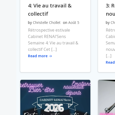
4: Vie au travail &
3: 
collectif
nou
by
Christelle Chollet
on
Août 5
by
Ch
Rétrospective estivale
Rétr
Cabinet RENAI’Sens
Cabi
Semaine 4: Vie au travail &
Sema
collectif Cet […]
nouv
[…]
Read more
Read