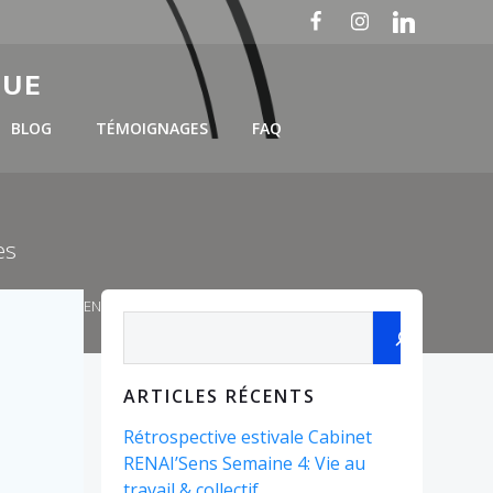
GUE
BLOG
TÉMOIGNAGES
FAQ
es
LET - Cabinet RENAI'Sens
Rechercher
ARTICLES RÉCENTS
Rétrospective estivale Cabinet
RENAI’Sens Semaine 4: Vie au
travail & collectif