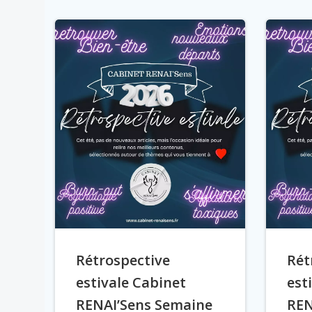
Rétrospective
Rét
estivale Cabinet
est
RENAI’Sens Semaine
REN