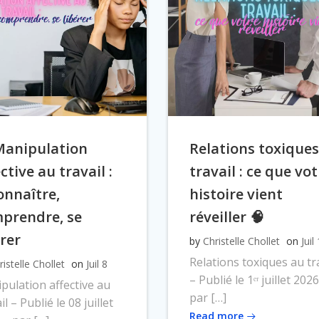
Manipulation
Relations toxique
ctive au travail :
travail : ce que vo
onnaître,
histoire vient
prendre, se
réveiller 🧠
érer
by
Christelle Chollet
on
Juil
Relations toxiques au tr
ristelle Chollet
on
Juil 8
– Publié le 1ᵉʳ juillet 202
pulation affective au
par […]
il – Publié le 08 juillet
Read more