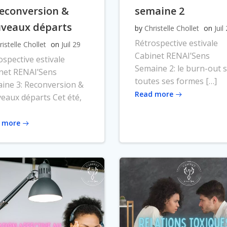
Reconversion &
semaine 2
veaux départs
by
Christelle Chollet
on
Juil
Rétrospective estivale
ristelle Chollet
on
Juil 29
Cabinet RENAI’Sens
ospective estivale
Semaine 2: le burn-out 
net RENAI’Sens
toutes ses formes […]
ine 3: Reconversion &
Read more
eaux départs Cet été,
 more