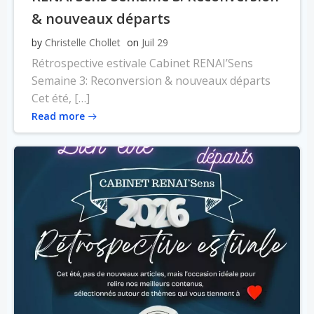
& nouveaux départs
by
Christelle Chollet
on
Juil 29
Rétrospective estivale Cabinet RENAI’Sens
Semaine 3: Reconversion & nouveaux départs
Cet été, […]
Read more