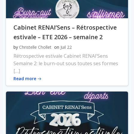
Cabinet RENAI’Sens – Rétrospective
estivale – ETE 2026 – semaine 2
by
Christelle Chollet
on
Juil 22
Rétrospective estivale Cabinet RENAI’Sens
Semaine 2: le burn-out sous toutes ses formes
[…]
Read more