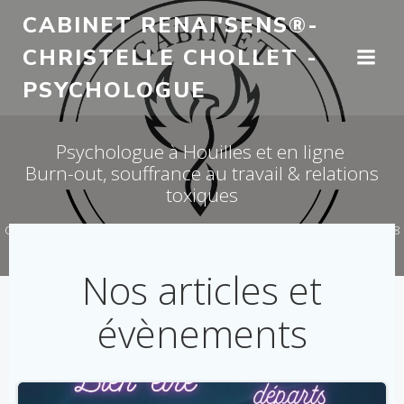
Aller
CABINET RENAI'SENS®-
au
CHRISTELLE CHOLLET -
contenu
PSYCHOLOGUE
Psychologue à Houilles et en ligne
Burn-out, souffrance au travail & relations
toxiques
Consultations visio ou téléphone, partout en France / Présentiel dans le 78
& 27 – Christelle CHOLLET - Cabinet RENAI'Sens
Nos articles et
évènements