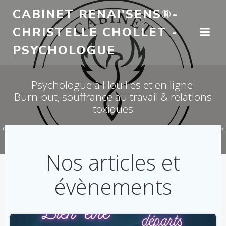
Aller
CABINET RENAI'SENS®-
au
CHRISTELLE CHOLLET -
contenu
PSYCHOLOGUE
Psychologue à Houilles et en ligne
Burn-out, souffrance au travail & relations
toxiques
Consultations visio ou téléphone, partout en France / Présentiel dans le 78
& 27 – Christelle CHOLLET - Cabinet RENAI'Sens
Nos articles et
évènements