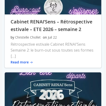
Cabinet RENAI’Sens – Rétrospective
estivale – ETE 2026 – semaine 2
by
Christelle Chollet
on
Juil 22
Rétrospective estivale Cabinet RENAI’Sens
Semaine 2: le burn-out sous toutes ses formes
[…]
Read more