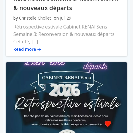
& nouveaux départs
by
Christelle Chollet
on
Juil 29
Rétrospective estivale Cabinet RENAI’Sens
Semaine 3: Reconversion & nouveaux départs
Cet été, […]
Read more